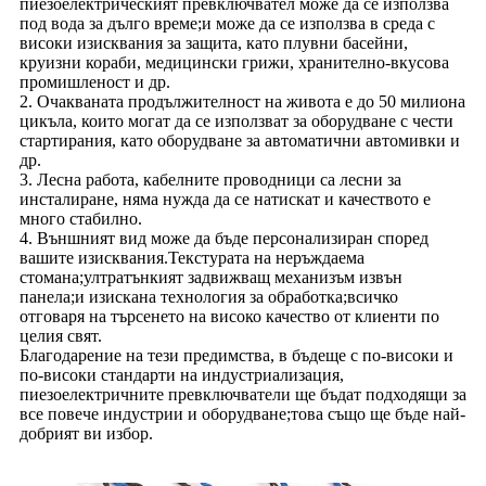
пиезоелектрическият превключвател може да се използва
под вода за дълго време;и може да се използва в среда с
високи изисквания за защита, като плувни басейни,
круизни кораби, медицински грижи, хранително-вкусова
промишленост и др.
2. Очакваната продължителност на живота е до 50 милиона
цикъла, които могат да се използват за оборудване с чести
стартирания, като оборудване за автоматични автомивки и
др.
3. Лесна работа, кабелните проводници са лесни за
инсталиране, няма нужда да се натискат и качеството е
много стабилно.
4. Външният вид може да бъде персонализиран според
вашите изисквания.Текстурата на неръждаема
стомана;ултратънкият задвижващ механизъм извън
панела;и изискана технология за обработка;всичко
отговаря на търсенето на високо качество от клиенти по
целия свят.
Благодарение на тези предимства, в бъдеще с по-високи и
по-високи стандарти на индустриализация,
пиезоелектричните превключватели ще бъдат подходящи за
все повече индустрии и оборудване;това също ще бъде най-
добрият ви избор.