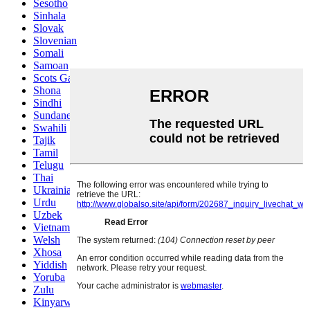
Sesotho
Sinhala
Slovak
Slovenian
Somali
Samoan
Scots Gaelic
Shona
Sindhi
Sundanese
Swahili
Tajik
Tamil
Telugu
Thai
Ukrainian
Urdu
Uzbek
Vietnamese
Welsh
Xhosa
Yiddish
Yoruba
Zulu
Kinyarwanda