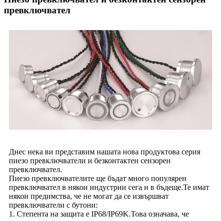
превключвател
Днес нека ви представим нашата нова продуктова серия
пиезо превключватели и безконтактен сензорен
превключвател.
Пиезо превключвателите ще бъдат много популярен
превключвател в някои индустрии сега и в бъдеще.Те имат
някои предимства, че не могат да се извършват
превключватели с бутони:
1. Степента на защита е IP68/IP69K.Това означава, че