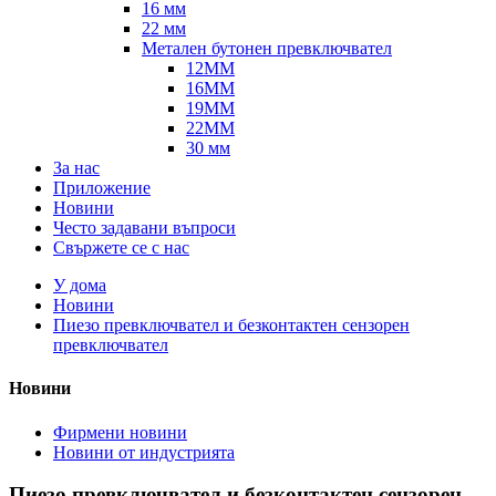
16 мм
22 мм
Метален бутонен превключвател
12MM
16MM
19MM
22MM
30 мм
За нас
Приложение
Новини
Често задавани въпроси
Свържете се с нас
У дома
Новини
Пиезо превключвател и безконтактен сензорен
превключвател
Новини
Фирмени новини
Новини от индустрията
Пиезо превключвател и безконтактен сензорен