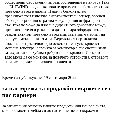
обществени съоръжения за разпространение на вируса.Така
че ELEWIND представя новите продукти на безконтактния
превключвател навреме. Нашият безконтактен
превключвател използва висококачествен сензор, засечен
обект до черно или отразява модулирания инфрачервен
лъч, така че може да избегне директното докосване между
превключвателя и ръката, за да активира оборудването.
безконтактният превключвател има два вида материал на
корпуса: метал и пластмаса. Версията от неръждаема
стомана е с пръстеновидно осветление и усъвършенствана
метална текстура; версията за компютър е със светещ знак
за захранване и хубава сребриста повърхност. И късото
тяло може да се монтира за повечето устройства, отговарят
на изискванията на различни клиенти.
Време на публикуване: 19 септември 2022 г
за нас мрежа за продажби свържете се с
нас кариери
За запитвания относно нашите продукти или ценова листа,
моля, оставете имейла си до нас и ние ще се свържем в