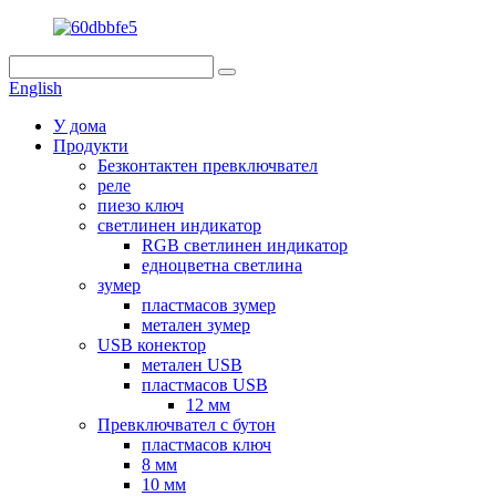
English
У дома
Продукти
Безконтактен превключвател
реле
пиезо ключ
светлинен индикатор
RGB светлинен индикатор
едноцветна светлина
зумер
пластмасов зумер
метален зумер
USB конектор
метален USB
пластмасов USB
12 мм
Превключвател с бутон
пластмасов ключ
8 мм
10 мм