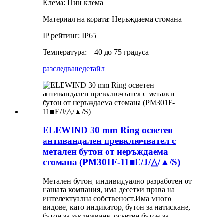
Клема: Пин клема
Материал на кората: Неръждаема стомана
IP рейтинг: IP65
Температура: – 40 до 75 градуса
разследване
детайл
ELEWIND 30 mm Ring осветен
антивандален превключвател с
метален бутон от неръждаема
стомана (PM301F-11■E/J/△/▲/S)
Метален бутон, индивидуално разработен от
нашата компания, има десетки права на
интелектуална собственост.Има много
видове, като индикатор, бутон за натискане,
бутон за заключване, осветен бутон за