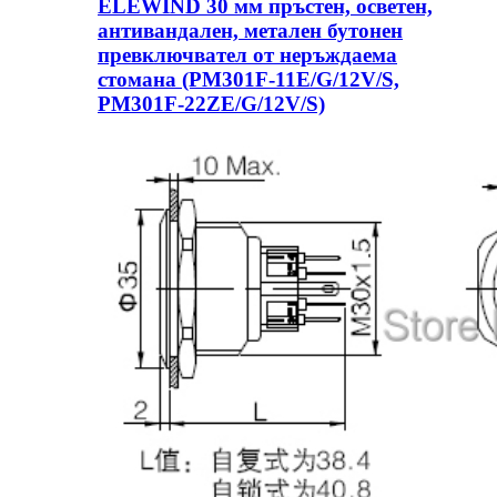
ELEWIND 30 мм пръстен, осветен,
антивандален, метален бутонен
превключвател от неръждаема
стомана (PM301F-11E/G/12V/S,
PM301F-22ZE/G/12V/S)