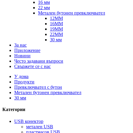
16 мм
22 мм
Метален бутонен превключвател
12MM
16MM
19MM
22MM
30 мм
За нас
Приложение
Новини
Често задавани въпроси
Свържете се с нас
У дома
Продукти
Превключвател с бутон
Метален бутонен превключвател
30 мм
Категории
USB конектор
метален USB
пластмасов USB