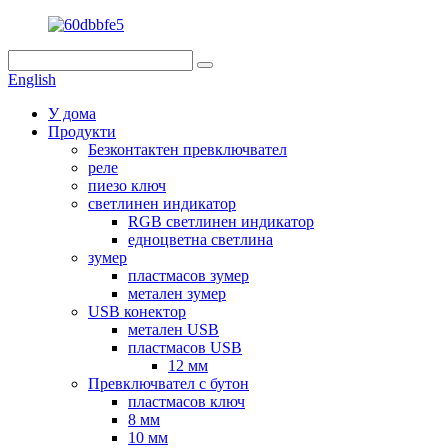
English
У дома
Продукти
Безконтактен превключвател
реле
пиезо ключ
светлинен индикатор
RGB светлинен индикатор
едноцветна светлина
зумер
пластмасов зумер
метален зумер
USB конектор
метален USB
пластмасов USB
12 мм
Превключвател с бутон
пластмасов ключ
8 мм
10 мм