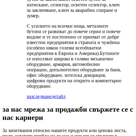
натискане, селектор, осветен селектор, ключ
за заключване, ключ за аварийно спиране и
зумер.
С усилието на всички неща, металните
бутони се развиват до повече серии и повече
видове и те постепенно се приемат от добре
известни предприятия в страната и чужбина
(особено някои големи всеобхватни
предприятия в Европа и Америка).Бутоните
се използват широко в голямо механично
оборудване, армария, автомобилни
операции, допълнително оборудване за баня,
офис оборудване, хотелска декорация,
цифрови продукти на открито и компютърно
оборудване.
разследване
детайл
за нас мрежа за продажби свържете се с
нас кариери
За запитвания относно нашите продукти или ценова листа,
моля, оставете имейла си до нас и ние ще се свържем в