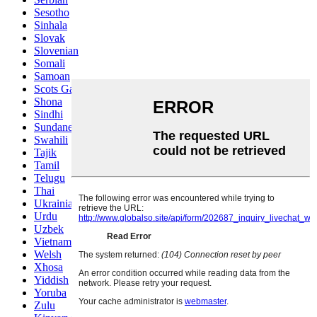
Sesotho
Sinhala
Slovak
Slovenian
Somali
Samoan
Scots Gaelic
Shona
Sindhi
Sundanese
Swahili
Tajik
Tamil
Telugu
Thai
Ukrainian
Urdu
Uzbek
Vietnamese
Welsh
Xhosa
Yiddish
Yoruba
Zulu