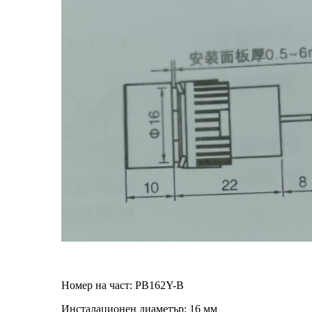
Номер на част: PB162Y-B
Инсталационен диаметър: 16 мм