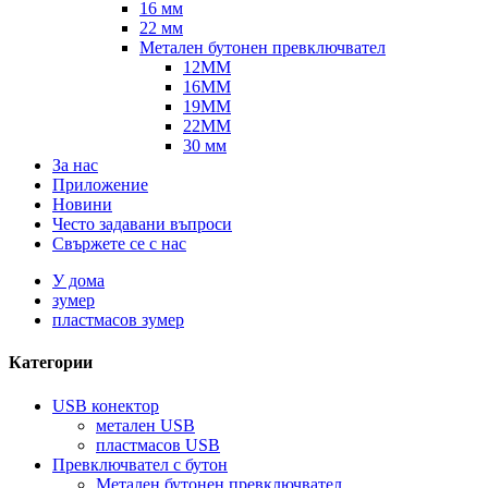
16 мм
22 мм
Метален бутонен превключвател
12MM
16MM
19MM
22MM
30 мм
За нас
Приложение
Новини
Често задавани въпроси
Свържете се с нас
У дома
зумер
пластмасов зумер
Категории
USB конектор
метален USB
пластмасов USB
Превключвател с бутон
Метален бутонен превключвател