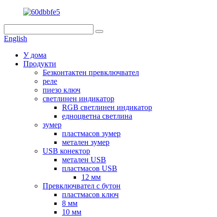
English
У дома
Продукти
Безконтактен превключвател
реле
пиезо ключ
светлинен индикатор
RGB светлинен индикатор
едноцветна светлина
зумер
пластмасов зумер
метален зумер
USB конектор
метален USB
пластмасов USB
12 мм
Превключвател с бутон
пластмасов ключ
8 мм
10 мм