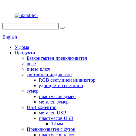
English
У дома
Продукти
Безконтактен превключвател
реле
пиезо ключ
светлинен индикатор
RGB светлинен индикатор
едноцветна светлина
зумер
пластмасов зумер
метален зумер
USB конектор
метален USB
пластмасов USB
12 мм
Превключвател с бутон
пластмасов ключ